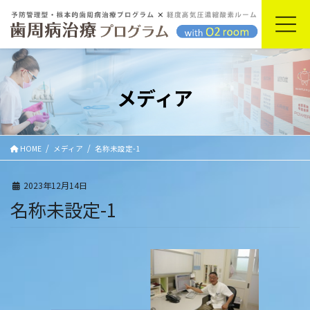
コ
ナ
ン
ビ
テ
ゲ
ン
ー
ツ
シ
に
ョ
メディア
移
ン
動
に
移
動
HOME
メディア
名称未設定-1
2023年12月14日
名称未設定-1