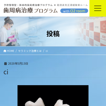
コ
ナ
ン
ビ
テ
ゲ
ン
ー
ツ
シ
に
ョ
投稿
移
ン
動
に
移
動
HOME
セラミック治療とは
ci
2020年5月13日
ci