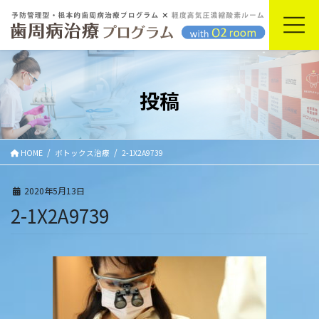
コ
ナ
ン
ビ
テ
ゲ
ン
ー
ツ
シ
に
ョ
投稿
移
ン
動
に
移
動
HOME
ボトックス治療
2-1X2A9739
2020年5月13日
2-1X2A9739