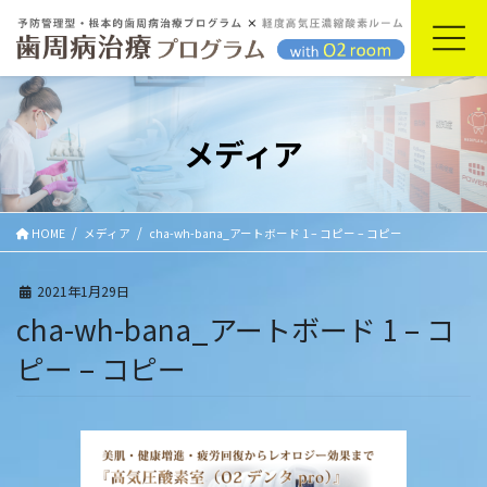
コ
ナ
ン
ビ
テ
ゲ
ン
ー
ツ
シ
に
ョ
メディア
移
ン
動
に
移
動
HOME
メディア
cha-wh-bana_アートボード 1 – コピー – コピー
2021年1月29日
cha-wh-bana_アートボード 1 – コ
ピー – コピー