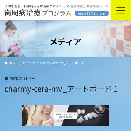
コ
ナ
ン
ビ
テ
ゲ
ン
ー
ツ
シ
に
ョ
メディア
移
ン
動
に
移
動
HOME
メディア
charmy-cera-mv_アートボード 1
2020年5月12日
charmy-cera-mv_アートボード 1