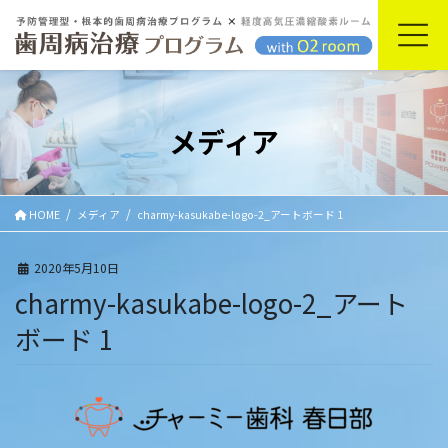
コ
ナ
ン
ビ
テ
ゲ
ン
ー
ツ
シ
に
ョ
メディア
移
ン
動
に
移
動
HOME
メディア
charmy-kasukabe-logo-2_アートボード 1
2020年5月10日
charmy-kasukabe-logo-2_アート
ボード 1