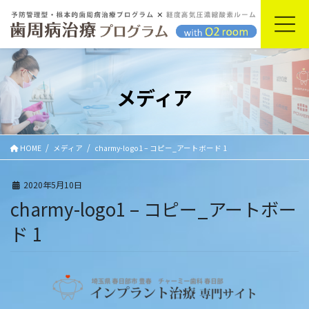
コ
ナ
ン
ビ
テ
ゲ
ン
ー
ツ
シ
に
ョ
メディア
移
ン
動
に
移
動
HOME
メディア
charmy-logo1 – コピー_アートボード 1
2020年5月10日
charmy-logo1 – コピー_アートボー
ド 1