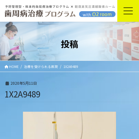
コ
ナ
ン
ビ
テ
ゲ
ン
ー
ツ
シ
に
ョ
投稿
移
ン
動
に
移
動
HOME
治療を受けられる医院
1X2A9489
2020年5月11日
1X2A9489