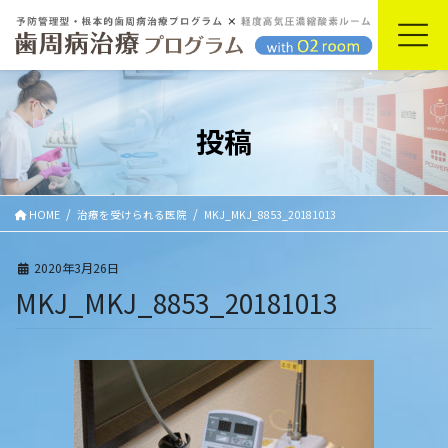
コ
ナ
ン
ビ
テ
ゲ
ン
ー
ツ
シ
に
ョ
投稿
移
ン
動
に
移
動
HOME
治療を受けられる医院
MKJ_MKJ_8853_20181013
2020年3月26日
MKJ_MKJ_8853_20181013