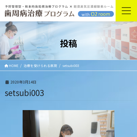
コ
ナ
ン
ビ
テ
ゲ
ン
ー
ツ
シ
に
ョ
投稿
移
ン
動
に
移
動
HOME
治療を受けられる医院
setsubi003
2020年3月14日
setsubi003