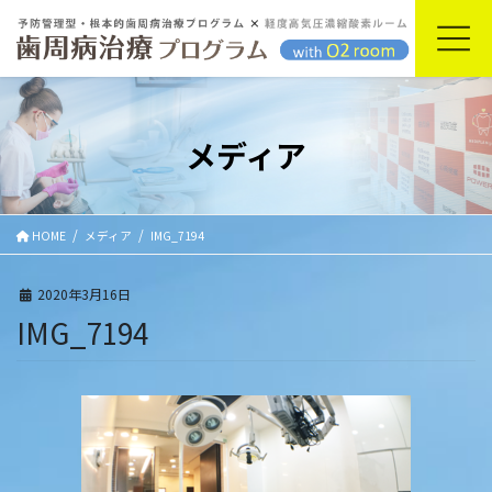
コ
ナ
ン
ビ
テ
ゲ
ン
ー
ツ
シ
に
ョ
メディア
移
ン
動
に
移
動
HOME
メディア
IMG_7194
2020年3月16日
IMG_7194