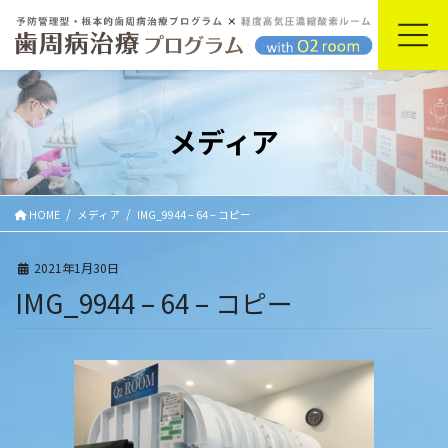
コ
ナ
ン
ビ
テ
ゲ
ン
ー
ツ
シ
に
ョ
メディア
移
ン
動
に
移
動
HOME
メディア
IMG_9944 – 64 – コピー
2021年1月30日
IMG_9944 – 64 – コピー