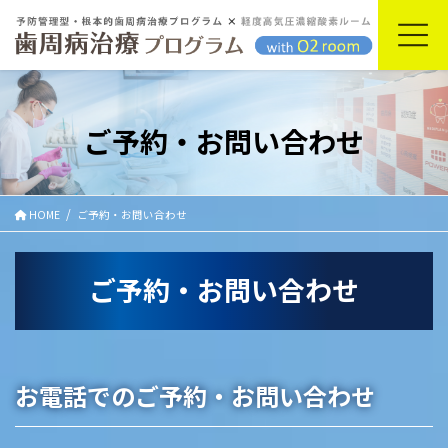
コ
ナ
ン
ビ
テ
ゲ
ン
ー
ツ
シ
に
ョ
ご予約・お問い合わせ
移
ン
動
に
移
動
HOME
ご予約・お問い合わせ
ご予約・お問い合わせ
お電話でのご予約・お問い合わせ