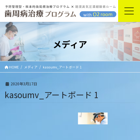
コ
ナ
ン
ビ
テ
ゲ
ン
ー
ツ
シ
に
ョ
メディア
移
ン
動
に
移
動
HOME
メディア
kasoumv_アートボード 1
2020年3月17日
kasoumv_アートボード 1