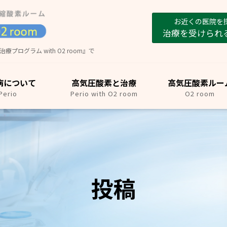
お近くの医院を
治療を受けられ
グラム with O2 room』で
病について
高気圧酸素と治療
高気圧酸素ルー
Perio
Perio with O2 room
O2 room
投稿