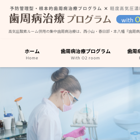
コ
ナ
ン
ビ
テ
ゲ
ン
ー
高気圧酸素ルーム併用の集中歯周病治療は、西小山・春日部・本八幡『歯周病治療プロ
ツ
シ
に
ョ
移
ン
ホーム
歯周病治療プログラム
歯周
動
に
Home
With O2 room
移
動