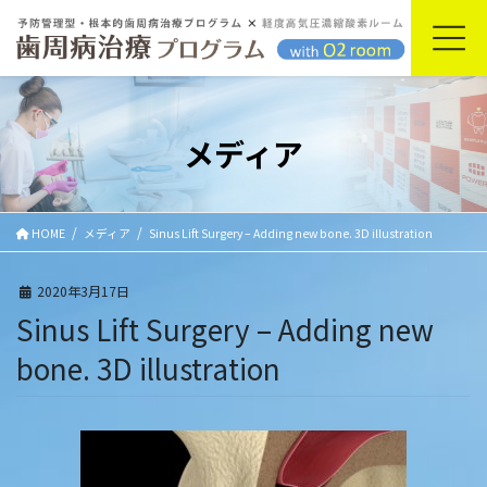
コ
ナ
ン
ビ
テ
ゲ
ン
ー
ツ
シ
に
ョ
メディア
移
ン
動
に
移
動
HOME
メディア
Sinus Lift Surgery – Adding new bone. 3D illustration
2020年3月17日
Sinus Lift Surgery – Adding new
bone. 3D illustration