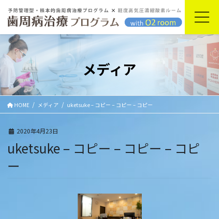
コ
ナ
ン
ビ
テ
ゲ
ン
ー
ツ
シ
に
ョ
メディア
移
ン
動
に
移
動
HOME
メディア
uketsuke – コピー – コピー – コピー
2020年4月23日
uketsuke – コピー – コピー – コピ
ー