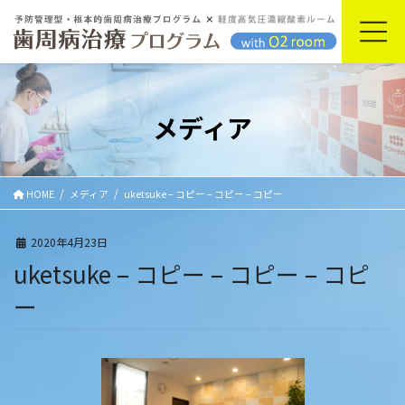
コ
ナ
ン
ビ
テ
ゲ
ン
ー
ツ
シ
に
ョ
メディア
移
ン
動
に
移
動
HOME
メディア
uketsuke – コピー – コピー – コピー
2020年4月23日
uketsuke – コピー – コピー – コピ
ー